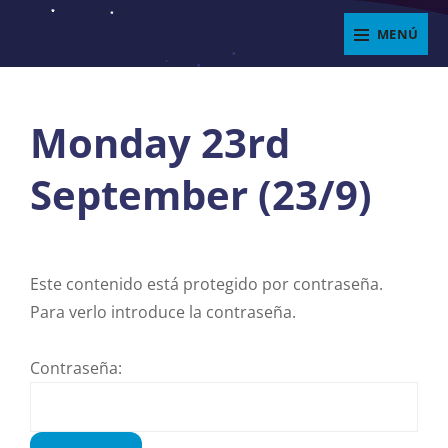
Saltar
MENÚ
al
ENJOYIT
contenido
Superposición
del
Monday 23rd
sitio
September (23/9)
Este contenido está protegido por contraseña.
Para verlo introduce la contraseña.
Contraseña: