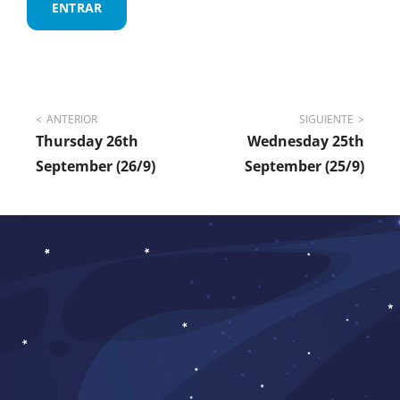
Navegación
ANTERIOR
SIGUIENTE
Thursday 26th
Wednesday 25th
de
September (26/9)
September (25/9)
entradas