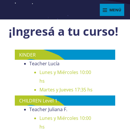
Saltar
MENÚ
al
ENJOYIT
contenido
Superposición
¡Ingresá a tu curso!
del
sitio
KINDER
Teacher Lucía
Lunes y Miércoles 10:00
hs
Martes y Jueves 17:35 hs
CHILDREN Level 1
Teacher Juliana F.
Lunes y Miércoles 10:00
hs