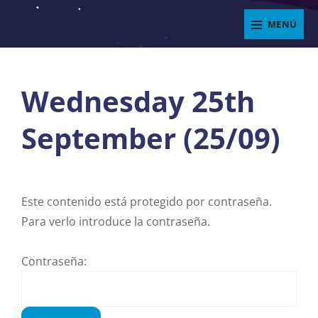
Saltar
MENÚ
al
ENJOYIT
contenido
Superposición
del
Wednesday 25th
sitio
September (25/09)
Este contenido está protegido por contraseña.
Para verlo introduce la contraseña.
Contraseña: