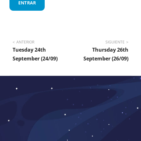
Navegación
ANTERIOR
SIGUIENTE
Tuesday 24th
Thursday 26th
de
September (24/09)
September (26/09)
entradas