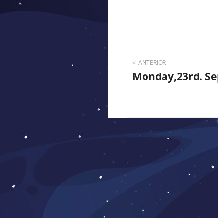
Navegaci
ANTERIOR
Monday,23rd. Se
de
entradas